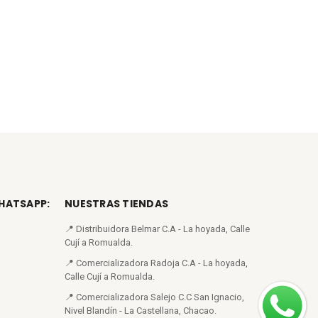
o graduable permite ajustar la longitud del cepillo a
a, lo que la hace bastante útil para llegar a lugares
ceso.
ico la hace cómoda para sostener durante amplios
 lo que la convierte en una herramienta ideal para la
 superficies.
o.
WHATSAPP:
NUESTRAS TIENDAS
 1.3 metros.
📍 Distribuidora Belmar C.A - La hoyada, Calle
 hasta 4.6 metros.
Cují a Romualda.
📍 Comercializadora Radoja C.A - La hoyada,
Calle Cují a Romualda.
c Hydrocleaner.
📍 Comercializadora Salejo C.C San Ignacio,
Nivel Blandín - La Castellana, Chacao.
abón con acoplamiento.