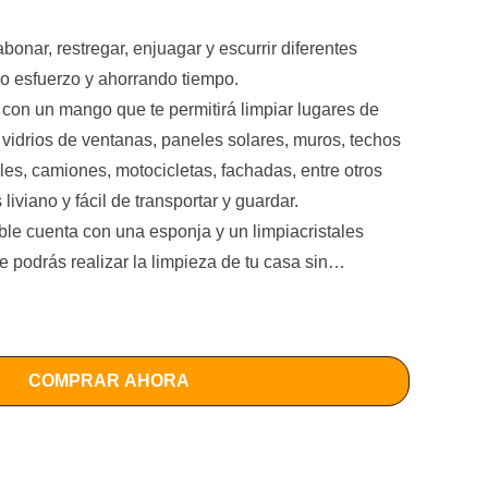
bonar, restregar, enjuagar y escurrir diferentes
co esfuerzo y ahorrando tiempo.
 con un mango que te permitirá limpiar lugares de
 vidrios de ventanas, paneles solares, muros, techos
es, camiones, motocicletas, fachadas, entre otros
iviano y fácil de transportar y guardar.
ble cuenta con una esponja y un limpiacristales
e podrás realizar la limpieza de tu casa sin
…
 costosos servicios.
luminio resistente y liviano que te permite
cilmente cuando se encuentre totalmente extendido.
COMPRAR AHORA
suaves y duraderas para limpiar de manera segura y
es.
icador de jabón que facilita la limpieza y ayuda a
d y los residuos más rebeldes de manera más