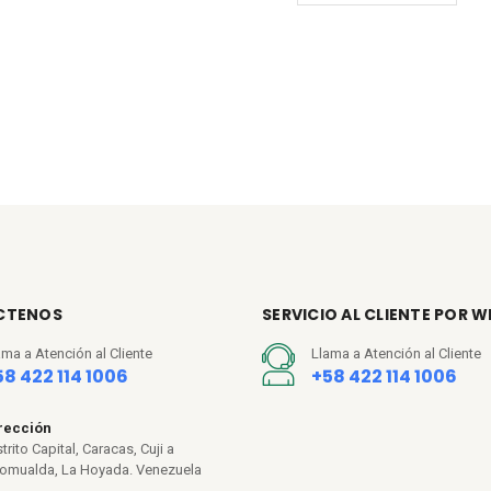
efectiva.
Su mango telescópic
medida que se limpi
altos o de difícil ac
Su diseño ergonóm
periodos de tiempo,
limpieza de grandes
Especificaciones
Color negro con roj
CTENOS
SERVICIO AL CLIENTE POR 
Longitud mínima de
ama a Atención al Cliente
Llama a Atención al Cliente
Longitud máxima de
58 422 114 1006
+58 422 114 1006
Incluye
rección
trito Capital, Caracas, Cuji a
1 Starlyf Telescopi
omualda, La Hoyada. Venezuela
1 Dispensador de j