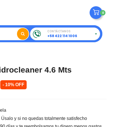
0
CONTÁCTANOS
+58 422 114 1006
idrocleaner 4.6 Mts
- 10% OFF
ela
Úsalo y si no quedas totalmente satisfecho
 90 días y te reembolsamos tu dinero menos gastos