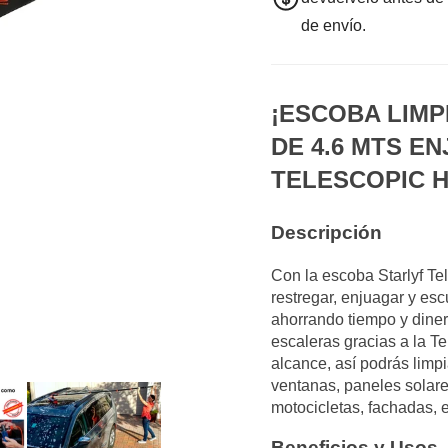
de envío.
¡ESCOBA LIM
DE 4.6 MTS E
TELESCOPIC 
Descripción
Con la escoba Starlyf Te
restregar, enjuagar y esc
ahorrando tiempo y diner
escaleras gracias a la T
alcance, así podrás limpia
ventanas, paneles solare
motocicletas, fachadas, e
Beneficios y Usos