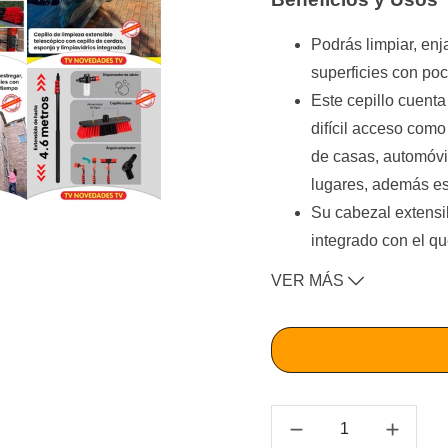
Podrás limpiar, enja
superficies con po
Este cepillo cuenta
difícil acceso como
de casas, automóvil
lugares, además es l
Su cabezal extensi
integrado con el qu
necesidad de pagar
VER MÁS
Está diseñado con a
maniobrarla más fá
Cuenta con cerdas 
rápida las superfici
Cuenta con un dosif
remover la sucieda