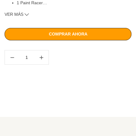
1 Paint Racer
…
1 Extensor para pintar techos
VER MÁS
1 Espátula
1 Rodillo esquinero
1 Contenedor medidor de pintura
COMPRAR AHORA
1 Bandeja de apoyo
1 Manual de instrucciones
Atributos
Aprovechará toda su pintura, ya que no genera goteos,
derrames o salpicaduras en el piso.
Es como tener un rodillo y una lata de pintura en la palma
de la mano, las dos cosas en el mismo utensilio.
Pintará mucho más fácil y mucho más rápido que con un
rodillo tradicional.
Ingrese la pintura dentro del contenedor, presione sobre la
pared y la pintura saldrá uniformemente.