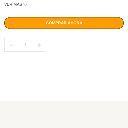
Resultados visibles con disciplina y alimentación
VER MÁS
balanceada.
Incluye
COMPRAR AHORA
1 Máquina Gym Form Core Master.
1 Guía de entrenamiento.
1 Guía nutricional.
1 Manual de instrucciones.
Atributos
Materiales: acero, plástico, espuma.
Color negro con rojo.
Resistencia ajustable.
Soporte máximo 110 kg.
Base acolchada, con 5 soportes antideslizantes.
Medidas
Packing: