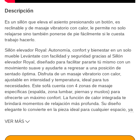
Descripción
Es un sillón que eleva el asiento presionando un botón, es
reclinable y de masaje vibratorio con calor, le permite no solo
relajarse sino también ponerse de pie fácilmente si le cuesta
trabajo hacerlo.
Sillón elevador Royal: Autonomía, confort y bienestar en un solo
mueble Levántate con facilidad y seguridad gracias al Sillón
elevador Royal, diseñado para facilitar pararte tú mismo con un
movimiento suave y ayudarte a regresar a una posición de
sentado óptima. Disfruta de un masaje vibratorio con calor,
ajustable en intensidad y temperatura, ideal para tus
necesidades. Este sofá cuenta con 4 zonas de masaje
específicas (espalda, zona lumbar, piernas y muslos) para
ofrecerte un máximo confort. La función de calor integrada te
brindará momentos de relajación más profunda. Su diseño
elegante lo convierte en la pieza ideal para cualquier espacio, ya
…
sea tu sala de estar, dormitorio o donde prefieras. Ideal para
VER MÁS
descansar, dormir, ver TV o leer, este sofá combina funcionalidad
y estilo para ofrecerte el máximo bienestar.
Beneficios