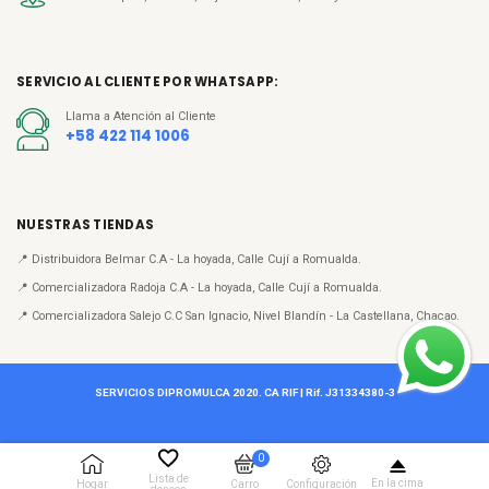
Envió a toda Venezuela.
Tiempo de Entrega: De 24 hrs a 7 días.
SERVICIO AL CLIENTE POR WHATSAPP:
Garantía
Llama a Atención al Cliente
Garantía de 90 días de satisfacción Garantizada.
+58 422 114 1006
NUESTRAS TIENDAS
📍 Distribuidora Belmar C.A - La hoyada, Calle Cují a Romualda.
📍 Comercializadora Radoja C.A - La hoyada, Calle Cují a Romualda.
📍 Comercializadora Salejo C.C San Ignacio, Nivel Blandín - La Castellana, Chacao.
SERVICIOS DIPROMULCA 2020. CA RIF | Rif. J31334380-3
0
Lista de
En la cima
Configuración
Hogar
Carro