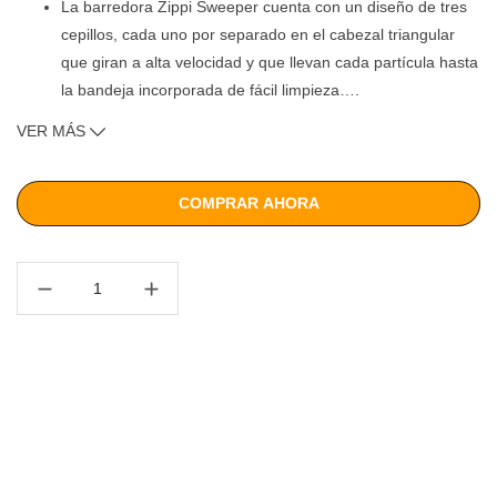
La barredora Zippi Sweeper cuenta con un diseño de tres
cepillos, cada uno por separado en el cabezal triangular
que giran a alta velocidad y que llevan cada partícula hasta
la bandeja incorporada de fácil limpieza
…
.
Los topes de goma en las esquinas de la barredora Zippi
VER MÁS
Sweeper se diseñaron para mantener sus muebles,
zócalos y paredes libres de rayones.
Gracias a su diseño ultra delgado la barredora Zippi
COMPRAR AHORA
Sweeper se pliega fácilmente para llegar a esos lugares
alrededor y debajo de los muebles que necesita limpiar.
Fácil de usar y guardar en cualquier lugar.
Limpia la suciedad que se encuentra en su camino en
alfombras, pisos, zócalos, azulejos, mármol y más.
Su movimiento de 360 grados te permite remover el polvo
y pequeños desperdicios de tus pisos de manera más fácil
y con un mínimo esfuerzo.
Especificaciones