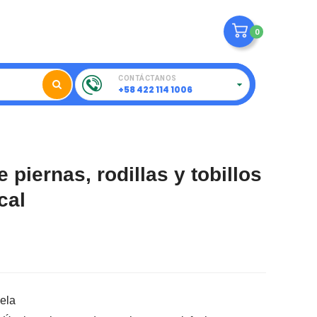
0
CONTÁCTANOS
+58 422 114 1006
e piernas, rodillas y tobillos
cal
ela