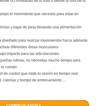
desde la comodidad de tu sofá o desde la silla de tu
cuerpo el movimiento que necesita para estar en
orías y bajar de peso llevando una alimentación
tá diseñado para realizar movimientos hacia adelante
activar diferentes áreas musculares.
bajo impacto para las articulaciones.
queñas rutinas, no necesitas mucho tiempo para
 tu cuerpo.
l de control que mide tu sesión en tiempo real:
d, calorías y tiempo de entrenamiento
…
.
les de velocidad y 3 programas ajustables, para que
esidad.
jar músculos importantes de tu cuerpo.
COMPRAR AHORA