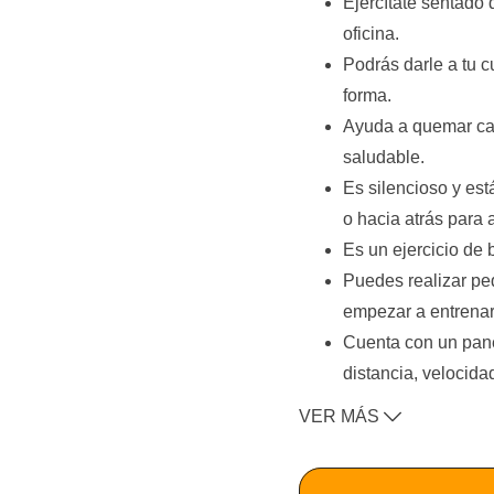
Ejercítate sentado 
oficina.
Podrás darle a tu 
forma.
Ayuda a quemar cal
saludable.
Es silencioso y es
o hacia atrás para 
Es un ejercicio de 
Puedes realizar pe
empezar a entrenar
Cuenta con un pane
distancia, velocida
Cuenta con 12 nive
VER MÁS
lo adaptes a tu nec
Te ayudará a traba